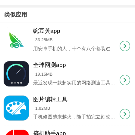
3. 进入设置-高级功能-方向盘映射，开启日志监听开
类似应用
关
4. 点击"添加按键"后选择"开始监听"
豌豆荚app
36.28MB
5. 根据提示操作方向盘按键，多次按压待识别成功
用安卓手机的人，十个有八个都装过豌豆荚。这款老牌应用商店从2009年做到现在，攒下了5亿用户的家底，光应用库存就压了320多万款。除了常规的APP和游戏，它还包揽了130多家内容商的活儿，音乐视频电子书一股脑全塞进你手机里。最狠的是那
（部分特殊按键可能不支持）
全球网测app
二、按键识别异常处理方案
19.15MB
最近发现一款超实用的网络测速工具——全球网测app，由中国信通院官方出品。平时用手机管家测速总觉得结果飘忽不定，这款软件直接调用全国千余台专业服务器，测出来的数据特别准。不管是家里WiFi卡顿还是5G信号不稳，它能一键诊断网速、延迟
若按键无法识别，可通过日志分析排查问题：
图片编辑工具
1. 重复执行ADB授权命令
1.82MB
2. 重启桌面应用
手机修图越来越火，随手拍完立刻改图成了刚需。专业软件太复杂，功能太多反而用不上。这款图片编辑器瞄准的就是普通人的日常需求——加个文字、调个颜色、拼几张图，手指划拉几下就能搞定。早上给课件插图加标注，下午会议随手画个流程图，晚上旅游照片
3. 开启日志记录功能（长按映射界面指定区域）
搞机助手app