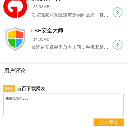
38.93MB
4. 持续操作待识别的方向盘按键
安卓玩家对系统深度定制的需求一直存在，搞机助手app正是为这类用户量身打造的工具箱。这款软件将复杂的刷机操作简化为指尖点击，从基础的系统清理到高级的Magisk模块管理都囊括其中。特别吸引人的是它能在免Root状态下实现Xposed模
5. 导出/mcar/log目录下的日志文件（建议使用ES文件
LBE安全大师
管理器导出）
14.32MB
最近在安卓圈里总有人问，手机老是卡顿发热怎么办？广告弹窗关不掉咋整？其实这些问题LBE安全大师都能搞定。这款工具不像那些花里胡哨的清理软件，它是实打实的系统级防护专家，从底层监控应用行为。最让我服气的是它能防住那些偷偷自启的APP，连
使用问题解答
地图显示问题
用户评论
1. 确认安装的是悬浮地图专用版本
2. 检查地图应用的悬浮窗权限是否开启
3. 通过计划任务设置开机自启动（建议设置1秒延迟
启动+6秒延迟返回）
提交评论