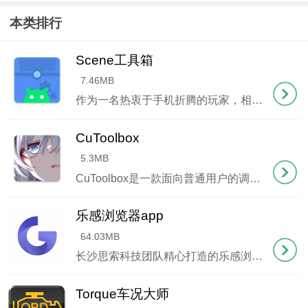
4. 调整布局设置中的插件显示参数可改变地图尺寸
本类排行
音乐功能异常
Scene工具箱
1. Android 5.0以上系统需通过ADB命令开启通知权限
7.46MB
作为一名热衷于手机折腾的玩家，相信你一定接触过不少实用工具。从酷安社区到轻巧的一个木函，再到强大的Magisk面具，这些神器都曾是我们手中的玩机利器。今天要向大家安利的这款Scene工具箱，堪称手机系统优化领域的瑞士军刀，被发烧友们亲切地称为 "骁龙专属神器 "。 Scene系列工具之所以封神，不仅因其功能全面得令人惊叹，更因它把复杂操作变得简单直观。无论是智能场
2. 在音乐设置中选择正确的播放协议
CuToolbox
3. 低版本系统建议使用专用车机版音乐APP
5.3MB
4. 通过"常用音乐"列表可实现多播放器快速切换
CuToolbox是一款面向普通用户的调度管理神器，它用最直观的方式让复杂的CPU调度变得像玩手机游戏一样简单。无论您是数码小白还是极客玩家，都能在30秒内掌握核心操作。软件采用 "零门槛 "设计理念，所有功能按钮都配有图形化说明，就像教长辈使用微信那样贴心。 重要提示：使用前请确保
版本更新内容
乐感浏览器app
64.03MB
v1.0.4.6版本优化
长沙思索科技团队精心打造的乐感浏览器重新定义了移动端上网体验，这款集极速响应与智能防护于一身的应用，将传统浏览器的繁琐操作转化为指尖的优雅律动。其独创的 "
1. 新增导航状态触发条件
Torque车况大师