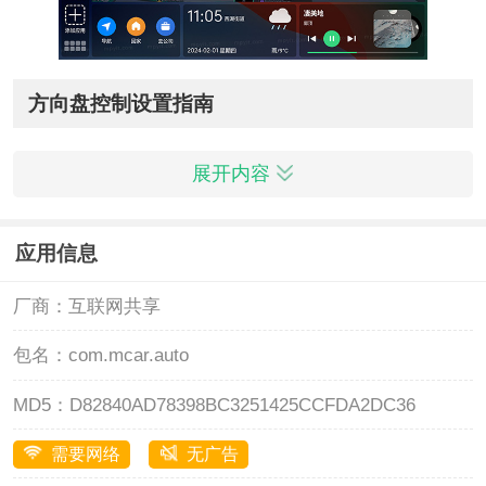
方向盘控制设置指南
一、添加方向盘控制按键
展开内容
按照以下步骤操作可确保功能正常启用：
应用信息
1. 使用ADB工具连接车机（推荐使用甲壳虫ADB助
手），执行授权命令：
厂商：
互联网共享
adb shell pm grant com.mcar.auto
包名：
com.mcar.auto
android.permission.READ_LOGS
MD5：
D82840AD78398BC3251425CCFDA2DC36
2. 授权完成后，通过桌面快捷方式重启应用
需要网络
无广告