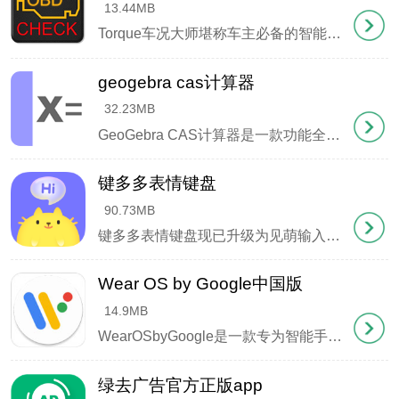
2. 加入悬浮音乐信息显示功能
13.44MB
Torque车况大师堪称车主必备的智能行车助手，这款专业级应用不仅能实时监测发动机转速、行驶速度、总里程和剩余油量等核心数据，更能通过OBD2蓝牙模块实现手机与车载系统的深度互联。当您驾车出行时，内置的GPS模块会智能整合指南针、气压传感器和加速度计等多维度信息，让您对爱车状态了如指掌。 更令人惊喜的是，其独创的 "摇一摇 "快捷导航功能，只
3. 支持原车语音导航联动（兼容部分机型）
geogebra cas计算器
4. 优化界面切换流畅度
32.23MB
GeoGebra CAS计算器是一款功能全面、操作简便的数学函数计算工具。界面清爽，无任何广告，完全免费。用户只需输入函数，系统便会生成直观的函数图形，帮助解决诸如方程求解、因式分解、导数与积分等数学问题，让...
5. 地图显示增加圆角效果
键多多表情键盘
6. 修复壁纸裁剪显示异常
90.73MB
键多多表情键盘现已升级为见萌输入法，这款工具在表情包输入领域独具特色。相比市面上常见的输入法，它不仅提供了海量的符号、颜文字和表情资源，还创新性地加入了表情包DIY功能，让每位用户都能轻松打造个性化表情。 软件特点 1、专属表情库：用户可以收藏心仪的表情包，从此告别聊天时的表情荒。通过分类管理功能，能快速找到适合各种场景的表情素材。 2、智能表
Wear OS by Google中国版
14.9MB
WearOSbyGoogle是一款专为智能手表打造的智能操作系统，它如同手腕上的数字管家，无缝连接手机与手表，让数据同步、健康追踪和设备管理变得简单高效。只需轻点设置，即可解锁丰富的腕上功能——无论是实时消息提醒、运动数据记录，还是日程管理，都能轻松掌控。更令人惊喜的是，它还内置即时通讯工具，让好友间的沟通触手可及。搭配便捷的移动支付和音乐控制功能，无
绿去广告官方正版app