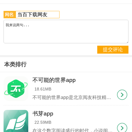
提交评论
本类排行
不可能的世界app
18.61MB
不可能的世界app是北京阅友科技精心研发的一款移动端阅读平台，涵盖武侠仙侠、都市生活、历史军事等十余个热门分类，更有独家社区功能让读者与创作者零距离互动。独创的 "密排+标点优先 "排版技术配合出版社级印刷标准，打造出媲美实体书的数字阅读体验。无广告干扰的设计理念，配合离线下载、全本缓存、实时追更等实用功能，重新定义移动阅读新标准。
书芽app
22.59MB
在这个数字阅读盛行的时代，小说阅读已成为数亿用户日常的精神食粮。面对市面上层出不穷的阅读软件，不少读者却陷入了 "广告轰炸 "与 "隐私泄露 "的泥潭——弹窗广告见缝插针，用户数据暗中流转，这些行业乱象正不断消耗着读者的信任。 经过深度实测，我们发现书芽app犹如一股清流。这款完全免费的小说神器不仅实现了零广告、零弹窗的纯净体验，更以极简设计重构了数