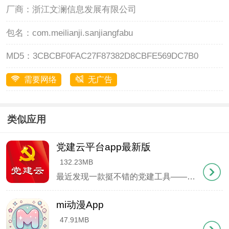
厂商：
浙江文澜信息发展有限公司
软件亮点
包名：
com.meilianji.sanjiangfabu
1、首页自定义设置，常用功能可以置顶显示
MD5：
3CBCBF0FAC27F87382D8CBFE569DC7B0
2、支持新闻视频点播回看，错过的重要报道随时补看
需要网络
无广告
3、个性化订阅功能，关注的内容更新会有提醒
4、每日推送精选要闻，重要资讯不会遗漏
类似应用
5、分类清晰明了，找信息就像翻书一样简单
党建云平台app最新版
132.23MB
宜宾三江新区怎么注册账号
最近发现一款挺不错的党建工具——党建云平台APP，身边不少党员朋友都在用。这款应用把传统党务工作搬到了手机上，开会签到、党费缴纳这些琐事动动手指就能搞定，特别适合现在快节奏的工作生活。最实用的是学习板块，等车吃饭的空档就能刷几道党建
1、打开APP后点击底部导航栏"我的"按钮
mi动漫App
2、在登录页面选择"立即注册"选项
47.91MB