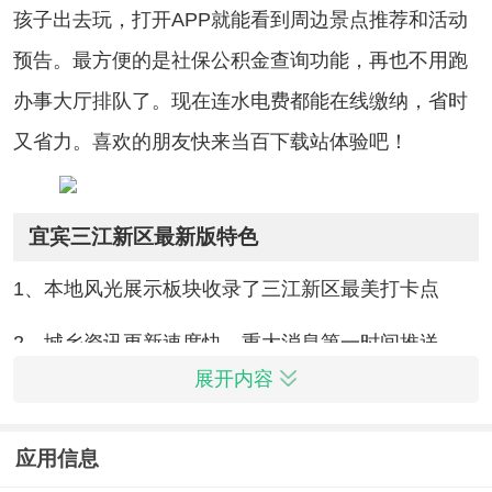
孩子出去玩，打开APP就能看到周边景点推荐和活动
预告。最方便的是社保公积金查询功能，再也不用跑
办事大厅排队了。现在连水电费都能在线缴纳，省时
又省力。喜欢的朋友快来当百下载站体验吧！
宜宾三江新区最新版特色
1、本地风光展示板块收录了三江新区最美打卡点
2、城乡资讯更新速度快，重大消息第一时间推送
展开内容
3、整合了20多项民生服务功能，办事不用东奔西跑
4、政府公告和政策解读都由权威部门直接发布
应用信息