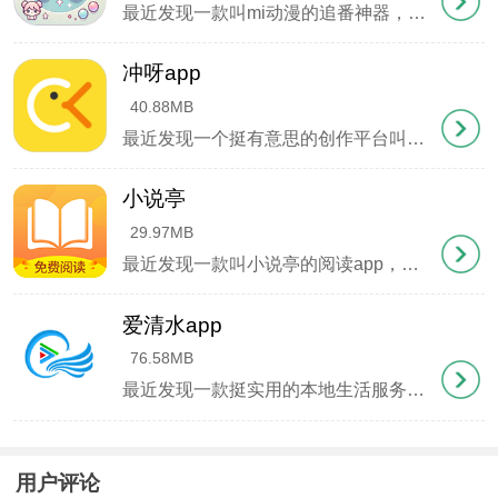
最近发现一款叫mi动漫的追番神器，简直是我们动漫党的福音。点开就能看，不用注册也不用看烦人广告，画质还特别清晰。我最喜欢它的分类功能，找番剧特别方便，国漫日漫都能一键筛选。晚上窝在被窝里缓存几集，第二天坐地铁就能接着看。这软件用着特
3、输入常用手机号码获取验证码
冲呀app
4、设置6-16位包含字母数字的密码
40.88MB
5、完成实名认证后即可使用全部功能
最近发现一个挺有意思的创作平台叫冲呀app，身边不少画手和写手朋友都在用。这个平台最吸引人的地方是能让原创内容直接变现，不管是文章、漫画还是视频，只要有人愿意为你的作品买单，就能获得实实在在的收入。我关注的好几个宝藏创作者都在上面更新
更新日志
小说亭
29.97MB
v1.0.3
最近发现一款叫小说亭的阅读app，用起来真心不错。界面干净得像刚擦过的玻璃，翻页流畅得跟德芙广告似的。书库里躺着30多万本小说，从仙侠到都市，从历史到校园，想看的类型基本都能挖到宝。特别喜欢它的书架功能，遇到合眼缘的书直接收进去，下次
新增生活缴费一站式服务
爱清水app
优化了社保查询的响应速度
76.58MB
最近发现一款挺实用的本地生活服务软件——爱清水app，由清水县融媒体中心官方打造。平时想了解县里的大小事，点开它就能看到最新动态，政策解读也特别清晰。最方便的是直接在手机上能办理一些政务业务，省去了跑窗口的麻烦。新闻更新速度很快，早
修复了部分机型闪退问题
用户评论