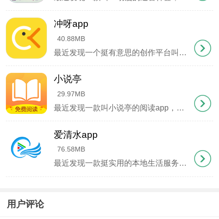
定价，粉丝可以直接打赏支持。
冲呀app
2、深度粉丝互动
40.88MB
平台算法不会限制内容曝光，创作者能直接触达核心
最近发现一个挺有意思的创作平台叫冲呀app，身边不少画手和写手朋友都在用。这个平台最吸引人的地方是能让原创内容直接变现，不管是文章、漫画还是视频，只要有人愿意为你的作品买单，就能获得实实在在的收入。我关注的好几个宝藏创作者都在上面更新
粉丝群。分享到社交平台的内容会自动适配手机浏
览，粉丝点开就能流畅阅读完整作品。
小说亭
3、灵活内容管理
29.97MB
支持创建多个作品合集，每个合集都能设置独立付费
最近发现一款叫小说亭的阅读app，用起来真心不错。界面干净得像刚擦过的玻璃，翻页流畅得跟德芙广告似的。书库里躺着30多万本小说，从仙侠到都市，从历史到校园，想看的类型基本都能挖到宝。特别喜欢它的书架功能，遇到合眼缘的书直接收进去，下次
体系。比如教程类内容分初级/进阶档，小说类分试读/
完整版，漫画可以按单章或全集收费。
爱清水app
4、防盗版技术
76.58MB
最近发现一款挺实用的本地生活服务软件——爱清水app，由清水县融媒体中心官方打造。平时想了解县里的大小事，点开它就能看到最新动态，政策解读也特别清晰。最方便的是直接在手机上能办理一些政务业务，省去了跑窗口的麻烦。新闻更新速度很快，早
付费内容采用阿里云加密存储，每份文件都有独立身
份验证。就算有人截屏传播，系统也会追踪异常访问
行为，最大程度保护原创权益。
用户评论