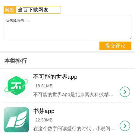
软件特色
1、个性化主页
每个创作者都能打造专属空间，展示作品集、更新动
态和粉丝福利。背景图、排版样式都可以自由定制，
形成独特品牌风格。
提交评论
2、数据看板
本类排行
实时更新作品阅读量、粉丝增长趋势、收入明细等关
键指标。还能看到粉丝活跃时间段、地域分布等深度
不可能的世界app
数据。
18.61MB
3、快速提现
不可能的世界app是北京阅友科技精心研发的一款移动端阅读平台，涵盖武侠仙侠、都市生活、历史军事等十余个热门分类，更有独家社区功能让读者与创作者零距离互动。独创的 "密排+标点优先 "排版技术配合出版社级印刷标准，打造出媲美实体书的数字阅读体验。无广告干扰的设计理念，配合离线下载、全本缓存、实时追更等实用功能，重新定义移动阅读新标准。
收入满100元即可申请提现，支持支付宝和微信渠
道。系统每周自动结算，通常3个工作日内到账。
书芽app
4、成长体系
22.59MB
根据创作频率和粉丝规模划分等级，不同等级解锁专
在这个数字阅读盛行的时代，小说阅读已成为数亿用户日常的精神食粮。面对市面上层出不穷的阅读软件，不少读者却陷入了 "广告轰炸 "与 "隐私泄露 "的泥潭——弹窗广告见缝插针，用户数据暗中流转，这些行业乱象正不断消耗着读者的信任。 经过深度实测，我们发现书芽app犹如一股清流。这款完全免费的小说神器不仅实现了零广告、零弹窗的纯净体验，更以极简设计重构了数