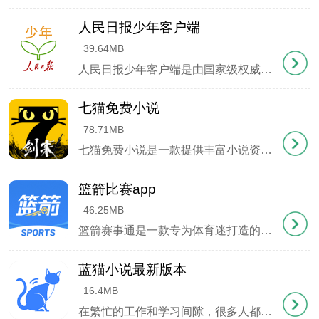
6、首页点击右上角+号也能快速发帖，适合临时更
人民日报少年客户端
新；
39.64MB
7、发布后可在管理后台调整排序、修改价格或补充说
人民日报少年客户端是由国家级权威媒体专为青少年打造的综合性学习平台，该应用创新性地采用学龄分段设计，覆盖从幼儿园到高中全年龄段，通过 "新闻+教育 "的融合模
明。
七猫免费小说
78.71MB
七猫免费小说是一款提供丰富小说资源的阅读软件，吸引了大量小说狂热粉。拥有广泛的小说库，包括都市、玄幻、言情等热门分类，满足各种不同用户的阅读需求。
篮箭比赛app
46.25MB
篮箭赛事通是一款专为体育迷打造的免费直播平台，运用前沿的虚拟成像技术，为观众带来身临其境的观赛体验。这里不仅实时同步全球2000余场热门足球篮球赛事，还能
蓝猫小说最新版本
16.4MB
在繁忙的工作和学习间隙，很多人都喜欢通过阅读小说来放松心情。然而目前市面上大多数小说阅读平台都需要付费订阅或开通会员才能畅读。今天要向大家推荐一款超值的小说阅读神器——蓝猫小说最