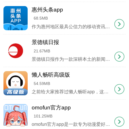
属功能。比如高级创作者能开通专属客服、参与平台
惠州头条app
活动策划等。
68.5MB
5、历史归档
作为惠州地区最具公信力的移动资讯平台，惠州头条app由惠州报业传媒集团倾力打造，集新闻传播、政务服务与生活应用于一体。这款官方客户端充分发挥集团专业采编团
自动保存所有已发布内容，包括修改记录和不同版
本。方便创作者回溯创作历程，粉丝也能查看历史更
景德镇日报
新。
21.67MB
景德镇日报作为一款深耕本土的新闻资讯应用，巧妙融合移动互联网技术，打造全天候、多维度的信息服务平台。用户既能纵览国内时政要闻，又可深度掌握景德镇人大、政协、政法系统及两院发布的权威动态，真正实现 "一屏知瓷都 "。
冲呀app怎么发布作品
懒人畅听高级版
1、打开APP点击底部我的，找到紫色成为创作者按
钮；
54.59MB
之前给大家推荐过懒人畅听app，这次要介绍的是它的升级版本——懒人畅听高级版。作为原版的进阶款，这个版本在功能和体验上都有了显著提升。最吸引人的是它极简的界面设
2、按步骤填写创作方向、设置订阅价格、上传代表
作；
omofun官方app
3、选择发布文字或图片内容，视频需先上传到后台；
101.25MB
4、编辑好正文后点击下一步，设置查看权限和定价；
omofun官方app是一款专为动漫爱好者打造的宝藏软件，汇集了海量国内外优质动漫资源，无论是热门的国漫、日漫，还是各类番剧，都能在这里轻松找到。软件涵盖了
5、预览确认无误后，点击立即发布即可上线；