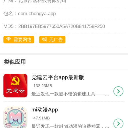
厂商：
北京部落科技有限公司
包名：
com.chongya.app
MD5：
2BB197EB5977650A5A720B841758F250
需要网络
无广告
类似应用
党建云平台app最新版
132.23MB
功能介绍
最近发现一款挺不错的党建工具——党建云平台APP，身边不少党员朋友都在用。这款应用把传统党务工作搬到了手机上，开会签到、党费缴纳这些琐事动动手指就能搞定，特别适合现在快节奏的工作生活。最实用的是学习板块，等车吃饭的空档就能刷几道党建
1、稳定收入渠道
创作者能开通会员订阅制，设置不同价位的内容套
mi动漫App
餐。比如10元档看基础更新，30元档解锁高清原图，
47.91MB
100元档还能获得创作过程解析。单篇作品也能单独
最近发现一款叫mi动漫的追番神器，简直是我们动漫党的福音。点开就能看，不用注册也不用看烦人广告，画质还特别清晰。我最喜欢它的分类功能，找番剧特别方便，国漫日漫都能一键筛选。晚上窝在被窝里缓存几集，第二天坐地铁就能接着看。这软件用着特