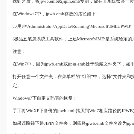
找到之后，将jpwb.emb或jipin.emb复制，放在非系统盘某
在Windows7中，jpwb.emb存放的路径如下：
c:\用户\Administrator\AppData\Roaming\Microsoft\IME\JPWB\
(极品五笔属系统工具软件，上述Microsoft\IME\是系统
注意：
在Win7中，因为jpwb.emb或jipin.emb处于隐藏文件夹下
打开任意一个文件夹，在菜单栏的“组织”中，选择“文件夹和搜
定。
Windows7下自定义码表的恢复：
手工将WinXP下备份的jpwb.emb拷贝到Win7相应路径的JP
如果该路径下是JIPIN文件夹，则需将jpwb.emb文件名改为jipi