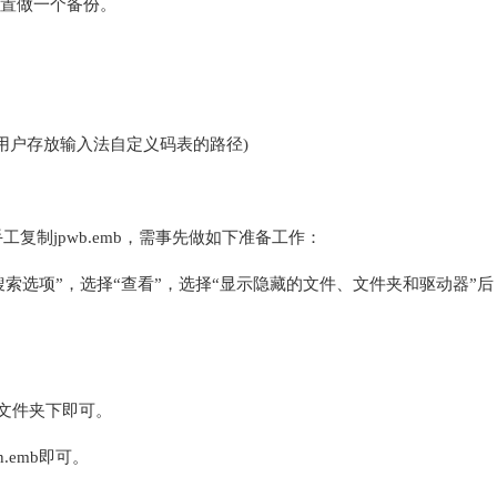
一位置做一个备份。
给定的用户存放输入法自定义码表的路径)
，如手工复制jpwb.emb，需事先做如下准备工作：
索选项”，选择“查看”，选择“显示隐藏的文件、文件夹和驱动器”后
WB文件夹下即可。
n.emb即可。