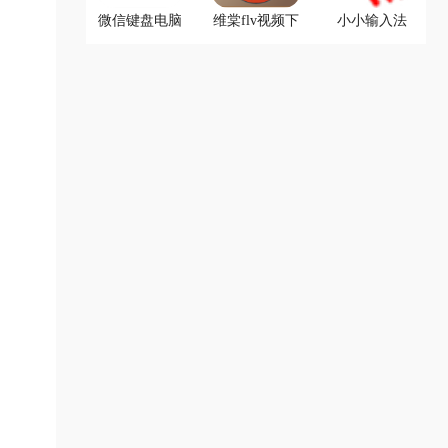
微信键盘电脑
维棠flv视频下
小小输入法
版
载器