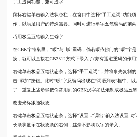
手工造词功能，兼可造字
鼠标右键单击输入法状态栏，在窗口中选择“手工造词”功能
作，以满足用户的特殊需要。同时可进行单字五笔编码的前两
巧用极品五笔输入生僻字
在GBK字符集里，“昄”与“蛌”重码，倘若昄依佛门的“昄”
换，就可以直接在GB2312方式下录入了(亦有迴避重码的作用
右键单击极品五笔状态条，选择“手工造词”，并将事先复制的“昄”
击“添加”按钮。此时“昄”字及编码出现在“词语列表”框中。以后
了。重复上述步骤把你常用到的GBK汉字如法炮制成极品五笔
改变光标跟随状态
右键单击极品五笔状态条，选择“设置...”调出“输入法设置
长条状显示在状态条的右侧，丝毫不影响汉字的录入。