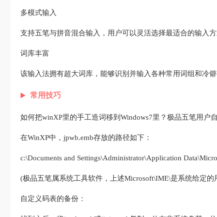
多模式输入
支持五笔与拼音混合输入，用户可以灵活选择最适合的输入方
词库丰富
该输入法拥有超大词库，能够识别并输入各种常用词组和冷僻
常用技巧
如何把winXP里的手工造词移到Windows7里？极品五笔用户自造词
在WinXP中，jpwb.emb存放的路径如下：
c:\Documents and Settings\Administrator\Application Data\Mic
(极品五笔属系统工具软件，上述Microsoft\IME\是系统
自定义码表的备份：