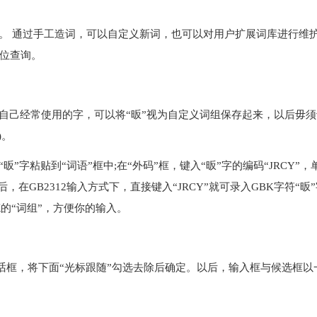
项。 通过手工造词，可以自定义新词，也可以对用户扩展词库进行维
位查询。
字是自己经常使用的字，可以将“昄”视为自定义词组保存起来，以后毋
)。
字粘贴到“词语”框中;在“外码”框，键入“昄”字的编码“JRCY”，
，在GB2312输入方式下，直接键入“JRCY”就可录入GBK字符“昄
的“词组”，方便你的输入。
”对话框，将下面“光标跟随”勾选去除后确定。以后，输入框与候选框以