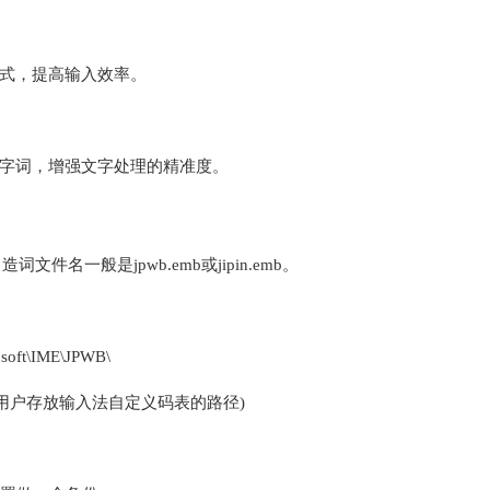
式，提高输入效率。
字词，增强文字处理的精准度。
文件名一般是jpwb.emb或jipin.emb。
rosoft\IME\JPWB\
给定的用户存放输入法自定义码表的路径)