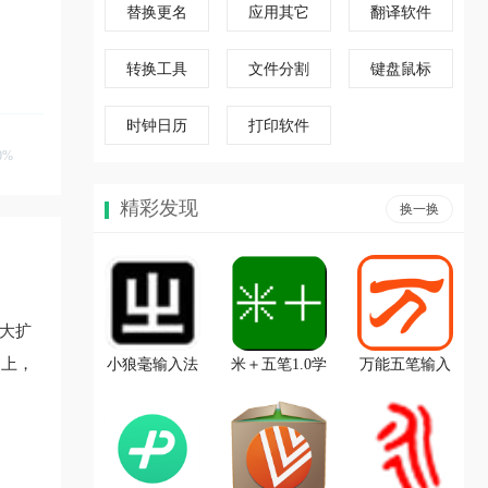
替换更名
应用其它
翻译软件
转换工具
文件分割
键盘鼠标
时钟日历
打印软件
0%
精彩发现
换一换
极大扩
脑上，
小狼毫输入法
米＋五笔1.0学
万能五笔输入
习版
法电脑版