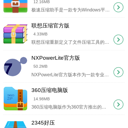
12.16MB
极速压缩助手是一款专为Windows平台设计的轻量化压缩工具，界面简洁友好，完美兼容Win10 Win7等主流操作系统。其核心功能支持ZIP和7Z两种主流压缩格式，更贴心集成MD5校验、系统时间校准等实用小工具，堪称办公必备神器。该软件以闪电般的压缩速度、军工级加密防护和人性化交互体验著称，绝对是您文件处理的得力助手！
联想压缩官方版
4.33MB
联想压缩重新定义了文件压缩工具的标准，化繁为简的设计理念贯穿始终。没有花哨的界面元素，也没有恼人的广告弹窗，所有功能都围绕高效操作展开。从常见的ZIP、RAR到专业的7Z格式，这款软件都能流畅处理，
NXPowerLite官方版
50.2MB
NXPowerLite官方版本作为一款专业级文件压缩工具，能够智能处理PDF、PPT、Word、Excel及JPEG PNG TIFF等多种格式的文档与图像。其独特之处在于采用先进的压缩算法，在显著减小文件体积的同时，完美保持原始文件格式与画质清晰度。尤其令人惊艳的是，软件支持单批次处理高达10000个文件，堪称海量小文件压缩的终极解决方案。
6、成功提示界面将确认破解完成
360压缩电脑版
14.98MB
360压缩电脑版作为360官方推出的新一代压缩工具，以其创新双核架构重新定义了文件压缩体验。这款软件首次实现RAR与7Z双引擎智能协同，不仅能流畅处理主流rar、zip格式，更能完美兼容7z、iso等42种压缩文件，真正引领压缩技术进入 "双核并行 "的新纪元。
2345好压