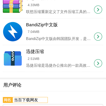
4.33MB
联想压缩重新定义了文件压缩工具的标准，化繁为简的设计理念贯穿始终。没有花哨的界面元素，也没有恼人的广告弹窗，所有功能都围绕高效操作展开。从常见的ZIP、RAR到专业的7Z格式，这款软件都能流畅处理，
BandiZip中文版
7.04MB
BandiZip中文版由韩国团队开发，是一款高效实用的压缩解压工具，完全免费且兼容32 64位操作系统。经实际测试，从古老的XP系统到最新的Win11都能流畅运行。这款软件几乎能处理所有常见压缩格式
3、完成基础安装后暂不启动程序
迅捷压缩
2.51MB
迅捷压缩是迅捷办公推出的一款高效文件压缩工具，界面设计清爽直观，操作简单易上手。这款软件能轻松处理图片、视频、PDF、Word、PPT等多种文件格式的压缩需求，其中视频压缩最高可实现99%的压缩率，
用户评论