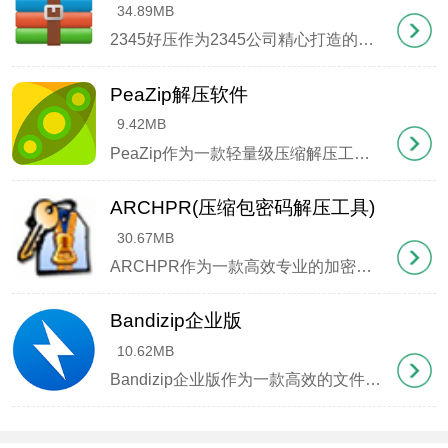
34.89MB
2345好压作为2345公司精心打造的压缩工具，以其轻量高效的特点在同类软件中脱颖而出。这款完全免费的压缩软件不仅占用系统资源少，还具备出色的兼容性和卓越的压缩率。其功能集涵盖了从基础压缩解压到高级文件管理的全方位需求，包括分卷压缩、多重加密、自解压模块、智能图片处理等特色功能。特别值得一提的是，它完美支持资源管理器集成操作，让用户无需打开软件即可完成大部
PeaZip解压软件
9.42MB
PeaZip作为一款轻量级压缩解压工具，以其独特的PEA加密压缩格式脱颖而出。这款开源软件不仅支持本地PEA格式的压缩分卷、灵活加密及完整性校验，还能处理市面上绝大多数压缩格式，堪称文件管理的瑞士军刀。
7、至此所有高级功能均已激活，可畅享完整版体验
ARCHPR(压缩包密码解压工具)
30.67MB
ARCHPR作为一款高效专业的加密压缩包破解工具，其核心功能在于突破RAR格式文件的密码保护。这款轻量级软件不仅界面简洁友好，更能兼容ZIP、ACE、ARJ等常见压缩格式，通过暴力破解、掩码识别、字典匹配等多种智能解密方式，为用户提供全方位的密码恢复解决方案。与其他同类工具相比，其独特之处在于工程文件已集成所有必要信息，无需原始RAR文件即可快速执行密码恢
Bandizip企业版
10.62MB
Bandizip企业版作为一款高效的文件压缩管理工具，其开源特性与强大的功能组合使其在同类软件中脱颖而出。该软件完美兼容Windows全系列操作系统，从经典的Win7到最新的Win10（32 64位及ARM64架构）均能流畅运行，为用户带来专业级的压缩解压体验。