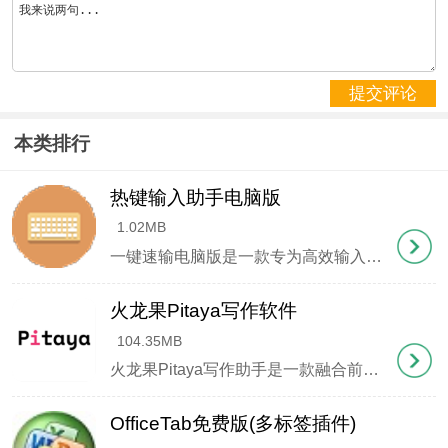
2、使用截图功能：点击截图按钮或使用快捷键截取屏
幕内容自动导入
提交评论
本类排行
热键输入助手电脑版
1.02MB
一键速输电脑版是一款专为高效输入设计的文字快捷输出工具。它摒弃了传统输入法的复杂架构，聚焦于 "极速响应+精准输出 "两大核心功能。用户只需预先设定好快捷键与对应文本，之后每次触发都能瞬间完成内容填充，
火龙果Pitaya写作软件
104.35MB
火龙果Pitaya写作助手是一款融合前沿AI技术的智能创作平台，其极简设计风格与强大功能相得益彰，为作家、学者、开发者等文字工作者打造了高效便捷的创作空间。无论是鸿篇巨制的小说创作、严谨专业的学术论文，还是日常灵感的随手记录，都能通过直观的操作界面实现一气呵成的写作体验。更独具匠心的是，该工具突破传统文本编辑局限，支持多媒体素材的灵活嵌入，让文字与图像
二、配置输出选项
OfficeTab免费版(多标签插件)
1、单张识别模式下：添加文件后可进行局部识别、图