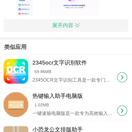
展开内容
类似应用
主要功能
2345ocr文字识别软件
1、快速从图片或PDF中提取文字信息
59.86MB
2、内置截图工具，可直接截取屏幕内容进行文字识别
2345OCR文字识别工具是一款专门用于从图片或PDF文件中提取文字并转换为多种文档格式的电脑软件，具备单张快速识别、批量处理、PDF转文字、截图识别等功能，还能将图片转为Word、Excel或
3、解决PDF文件无法复制的问题，通过截图识别文字
热键输入助手电脑版
1.02MB
4、支持一次性导入多张图片进行批量文字提取
一键速输电脑版是一款专为高效输入设计的文字快捷输出工具。它摒弃了传统输入法的复杂架构，聚焦于 "极速响应+精准输出 "两大核心功能。用户只需预先设定好快捷键与对应文本，之后每次触发都能瞬间完成内容填充，
5、实现PDF到Word文档的格式转换
小恐龙公文排版助手