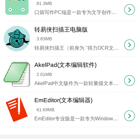
81.3MB
口袋写作PC端是一款专为文字创作者量身定制的智能写作工具，采用极简设计理念，带来丝滑流畅的创作体验。它不仅提供精准的章节统计、字数计算等实用功能，还能让您随心调整写作界面的背景色调、字体样式及段落间距，打造专属的沉浸式创作空间。 软件内置丰富的主题配色方案，从清新淡雅到深邃沉稳应有尽有，总有一款能激发您的创作灵感。独创的多
转易侠扫描王电脑版
3.83MB
三、执行识别
转易侠扫描王（前身为 "得力OCR文字识别工具 "）是一款轻量级却功能强大的图文识别应用，它能够将图片中的海量文字内容快速转化为可编辑文本，堪称文字工作者的效率神器！无论是印刷体还是手写体都能精准识别，更能智能解析各类证件信息，包括但不限于身份证、银行卡、驾照、票据等文档。更令人惊喜的是，它还内置多语种拍照翻译功能，兼容JPG、PDF等主流文件格式，以惊人
点击【开始识别】按钮，软件将自动处理单张或截图
AkelPad(文本编辑软件)
内容
2.01MB
AkelPad中文版作为一款轻量级文本编辑器，在代码编写与日常文本处理之间实现了完美平衡。其独特之处在于支持三种灵活的窗口布局模式——简洁的单窗口(SDI)、高效的多窗口(MDI)以及创新的伪多窗口(PMDI)，满足不同场景下的编辑需求。突破传统编辑器64KB文件大小限制，全面兼容Unicode标准，可智能识别系统所有编码格式，配合强大的撤销历史与智能
EmEditor(文本编辑器)
61.69MB
EmEditor专业版是一款专为Windows平台打造的高效文本处理工具，兼具轻量化与可扩展特性，完美适配32 64位操作系统。这款编辑器不仅提供基础的文字处理功能，如个性化色彩配置、多字体支持、工具栏自定义、行间距调节、列块选区编辑以及无限制的撤销 重做操作，还全面兼容Unicode编码与中文字符集。其强大的代码编辑能力可轻松应对C++、Java、H