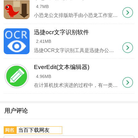
6、将多张截图合并输出为Word或PDF文件
4.7MB
小恐龙公文排版助手由小恐龙工作室专为党政机关公文处理打造，严格遵循《党政机关公文格式国家标准》(GB T 9704—2012)规范设计。这款Word插件能一键优化文档版式，智能调整文字格式、符号
2345OCR使用指南
迅捷ocr文字识别软件
一、导入文件
2.41MB
迅捷OCR文字识别工具是迅捷办公系列中的核心产品之一，其核心技术基于深度优化的OCR算法，在实际测试中展现出接近99%的识别准确率。该软件能够智能处理各类文档的数字化转换，特别擅长解析图文混排的
1、可通过浏览文件、拖放文件到软件界面等方式添加
待识别文件
EverEdit(文本编辑器)
4.96MB
在计算机技术演进的过程中，有一类工具软件如同空气般无处不在却常被忽视，它们构成了数字世界的基石——文本编辑器。今天要介绍的EverEdit，正是这样一款为中文用户深度优化的编辑器，它集百家之长，在轻量化与高性能之间找到完美平衡。
用户评论