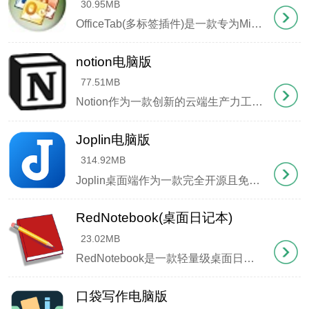
30.95MB
像缩放、旋转等操作
OfficeTab(多标签插件)是一款专为MicrosoftOffice设计的实用工具，它能像浏览器一样为Word、Excel等办公软件添加多标签页功能，让您在一个窗口中轻松切换和管理多个文档。这款插件不仅支持自定义标签样式，还能通过分组管理提升办公效率，特别适合需要同时处理大量文件的职场人士。现在您下载的是官方中文版本，界面语言完全本地化，操作体验
notion电脑版
77.51MB
Notion作为一款创新的云端生产力工具，巧妙融合了智能笔记、知识管理与团队协作功能，现已全面适配Android、iOS、Windows、Mac多端设备。用户可通过Google账号、AppleID或电子邮箱快速登录，所有数据实时云端同步，实现跨设备无缝衔接办公，大幅提升工作效率。其独特的
Joplin电脑版
314.92MB
Joplin桌面端作为一款完全开源且免费的笔记管理与待办事项工具，能够高效管理海量笔记内容。其内置的文本编辑器支持笔记的复制、标签分类及内容修改等操作。特别值得一提的是，软件完美兼容Evernote的.enex导出文件，可完整保留原始笔记的富文本格式（自动转为Markdown）、各类附件资源（图片、文件等）及元数据信息（创建时间、位置坐标等），同时也支
2、批量处理时：选择输出格式和识别精度设置
RedNotebook(桌面日记本)
23.02MB
RedNotebook是一款轻量级桌面日记工具，界面清爽功能实用，特别适合追求高效记录的用户。这款软件不仅提供丰富的文本编辑功能，还能通过标签云智能管理日记内容，让日常记录变得井井有条。
口袋写作电脑版