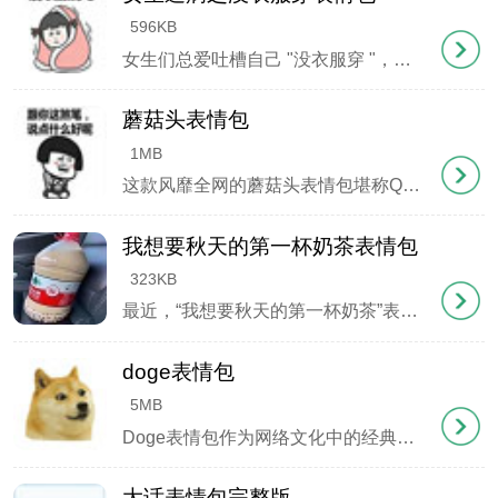
596KB
女生们总爱吐槽自己 "没衣服穿 "，这简直成了当代少女的集体口头禅！打开衣柜明明塞得满满当当，却总觉得少了那么一件——上次自拍穿过的不能重复，前天刚亮相的又要雪藏，这种甜蜜的烦恼谁懂啊？ 这组爆火的表情包完美复刻了女生们的日常纠结：站在衣柜前像皇帝选妃似的挑挑选选，最后叹口气 "朕该纳新妃了 "。那些买时吃土、穿时嫌弃的 "鸡肋单品 "，简直就是我们共同的衣柜记忆！
蘑菇头表情包
1MB
这款风靡全网的蘑菇头表情包堪称QQ社交圈的斗图神器，用夸张的蘑菇头形象演绎各种生活场景，瞬间点燃聊天氛围。在这个表情包构建的快乐宇宙里，文字变得苍白无力，人们更热衷于用魔性表情传递情绪——它既是网络时代的情绪快照，又是打破次元壁的社交货币。
我想要秋天的第一杯奶茶表情包
323KB
最近，“我想要秋天的第一杯奶茶”表情包突然在朋友圈爆火，你的社交圈是不是也被这组可爱又温暖的图片刷屏了呢？不少小伙伴可能还一头雾水，其实这个梗就是借着秋意渐浓的浪漫氛围，用一杯奶茶传递甜蜜或情谊——无论是恋人间的仪式感，还是朋友间的暖心互动，手捧热奶茶的瞬间，仿佛整个秋天都被捧在了手心。
doge表情包
5MB
Doge表情包作为网络文化中的经典符号，凭借其魔性十足的特质风靡社交平台。这只被网友戏称为 "神烦狗 "的柴犬，其表情包往往暗藏玄机——当聊天窗口突然被doge刷屏时，可能是对方在委婉表达：你的言论让他受到暴击，或是用滑稽方式展现 "就这？ "的傲娇态度，甚至单纯想用魔性表情实施精神污染。正是这种 "一切尽在不言中 "的开放性解读，让doge成为表情包界的百变怪。
大话表情包完整版