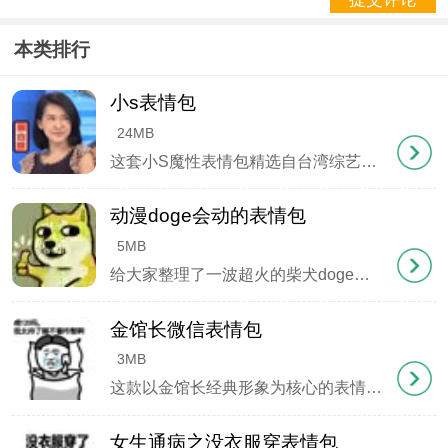
本类排行
小s表情包
24MB
这套小S魔性表情包精选自台湾综艺天后小S在各类节目中的经典瞬间，尤其以现象级访谈节目《康熙来了》中的精彩片段为主素材。作为一档风靡两岸的王牌综艺，《康熙来了》不仅贡献了无数爆笑名场面，更让小S凭借其标志性的夸张表情和犀利吐槽成为表情包界的顶流。
动漫doge会动的表情包
5MB
给大家整理了一波超火的柴犬doge动态表情包，聊天斗图必备神器！喜欢的小伙伴们赶紧下载收藏吧~ 表情包特色 经典doge魔性表情包：这只自带嘲讽脸的柴犬可是表情界的顶流！特别精选的动漫版doge表情，每个眼神都充满灵魂暴击，魔性程度直接拉满，分分钟让你成为聊天室最靓的崽！ 使用指南 1.下载后解压文件包
金馆长微信表情包
3MB
这款以金馆长经典形象为核心的表情包，巧妙地将文字表达与情绪传递相结合，在数字社交中架起了一座趣味桥梁。当人们在虚拟空间用这些魔性表情代替千篇一律的问候时，一个简单的表情符号就能完成从 "在吗 "到 "哈哈哈 "的全套社交礼仪，让崔成国那张充满戏剧性的笑脸成为跨越语言障碍的通用货币。
女生通病之没衣服穿表情包