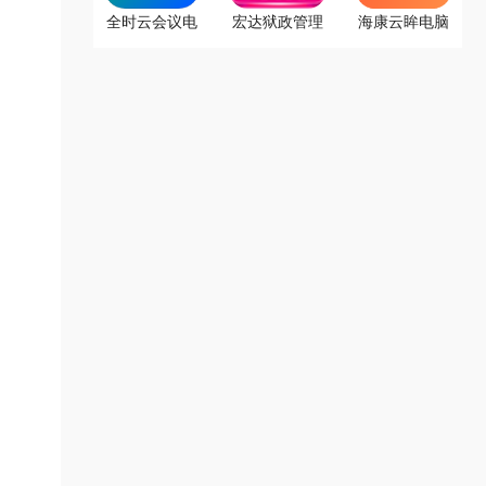
全时云会议电
宏达狱政管理
海康云眸电脑
脑版
系统
版「含模拟
器」