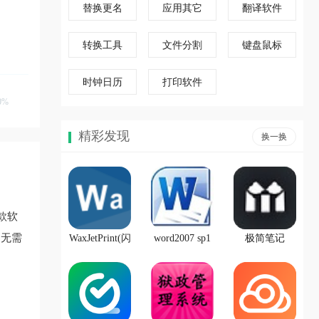
替换更名
应用其它
翻译软件
转换工具
文件分割
键盘鼠标
时钟日历
打印软件
0%
精彩发现
换一换
款软
，无需
WaxJetPrint(闪
word2007 sp1
极简笔记
铸绘图打印软
中文官方版
件)