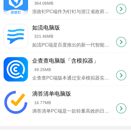
364.06MB
浙政钉PC端作为钉钉与浙江省政府深度合作的政务协同平台，集成了智能办公全场景解决方案。该平台不仅延续了钉钉核心的即时通讯、文件共享、高清会议等基础功能，更针对政务场景开发了特色模块，支持公务员在线处理审批事项、查阅政策文件、参与视频述职等专业化需求。通过数字化工作台实现全省政务系统互联互通，显著提升跨部门协作效率。
如流电脑版
321.46MB
如流PC端是百度推出的新一代智能协同办公平台，前身为广为人知的 "百度Hi "。这款软件采用极简设计理念，界面布局科学合理，智能分组的企业通讯录让人员查找变得轻而易举。平台深度整合企业级应用生态，既支持百度官方应用，也开放企业自定义功能模块，配合精准的消息推送系统，确保重要通知直达每位员工。更值得一提的是，如流采用银行级数据加密技术，配合百度安全团队的全天
企查查电脑版「含模拟器」
49.25MB
企查查PC端版本通过安卓模拟器实现在Windows系统上运行，作为专业的企业征信数据服务平台，其集成了海量工商信息数据库，支持多维度的企业信用查询和商业关系图谱分析。平台采用智能化的数据同步系统与分布式计算技术，保障了企业信息的动态更新与核验精准度。凭借数亿级的企业数据储备和超3亿的用户规模，无论是竞品分析、信用核查还是供应链管理，都能为用户提供深度数
滴答清单电脑版
16.77MB
滴答清单PC端是一款轻量高效的日程管理工具，专为现代职场人士打造。它能帮助用户系统化地记录待办事项与工作任务，通过智能化的任务管理功能，让重要事项清晰呈现，助力用户科学规划时间，确保每项计划都能按时完成。软件内置直观的日历视图，支持周视图 月视图自由切换，用户不仅能随时掌握近期安排，还能通过简单的拖拽操作灵活调整日程。更支持多人协作功能，无论是任务分配