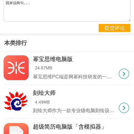
便民医疗服务；
4、阳光政务
提交评论
公示政府工作报告、财政预决算等关键信息，打造透
明型服务政府；
本类排行
5、民意直通车
幂宝思维电脑版
24.87MB
开通领导信箱、民意征集等互动渠道，构建政民沟通
幂宝思维PC端是网幂科技研发的一款创新性思维可视化工具，专为提升知识管理效率而设计。这款智能化的脑图软件能够满足不同场景需求，无论是商务人士的系统规划、团队协作的创意碰撞，还是个人的知识沉淀，都能通过直观的节点连接将零散信息转化为结构化知识网络。其独特的图形化呈现方式让抽象思维具象化，帮助用户快速构建认知框架，在信息爆炸时代实现高效的知识吸收与创造性输
数字化桥梁；
刻绘大师
6、投资重庆
4.49MB
刻绘大师作为一款专业级电脑刻绘设计软件，其功能全面且操作便捷，完美兼容市面上主流进口及国产刻字机设备。软件集成了文字处理、图形变形、矢量图库、节点编辑、色彩管理等核心功能，无论是制作精致名片还是大型广告灯箱，都能轻松应对。直观的用户界面配合智能操作引导，让新手也能快速上手创作。
发布产业政策、招商项目等信息，提供"一站式"投资
咨询服务。
超级简历电脑版「含模拟器」