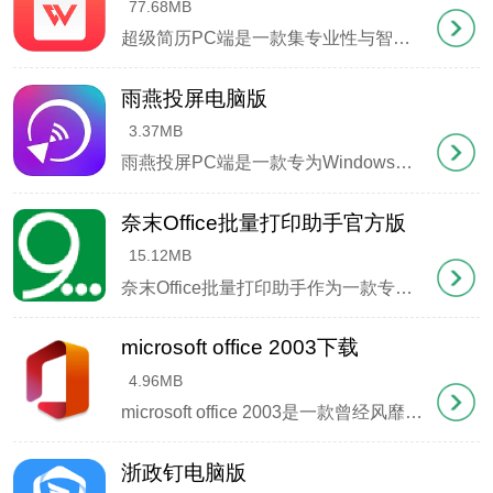
77.68MB
版本升级
超级简历PC端是一款集专业性与智能化于一体的高效求职工具，已助力数百万职场精英斩获心仪offer。只需30分钟即可完成专业级简历制作，通过智能算法优化内容结构，显著提升简历竞争力与面试邀约率。无论应届生求职、职场晋升还是跨行业转型，内置的行业专属模板库与双语简历功能都能满足多元需求，配合HR专家团队的在线诊断服务，精准修正简历短板，让求职之路事半功倍。
v1.3.4新特性
雨燕投屏电脑版
1.采用极简设计理念重构首页，突出高频服务入口，
3.37MB
雨燕投屏PC端是一款专为Windows系统打造的智能投屏解决方案。它突破了传统投屏设备的限制，通过软件技术实现跨终端屏幕共享，支持移动端与电视互联、手机电脑双向投屏、桌面端内容投射至大屏设备、网页内容一键推送等多样化投屏场景，让多屏互动变得简单高效。无论是商务会议中的方案演示，还是教学场景的内容展示，这款工具都能帮助用
提升视觉舒适度
奈末Office批量打印助手官方版
2.智能检索功能升级，支持模糊匹配和关键词高亮显
15.12MB
示
奈末Office批量打印助手作为一款专业高效的文档批量处理工具，其设计理念注重用户友好性和功能实用性。这款免安装绿色软件解压即用，完美支持Word、Excel、PPT等主流办公文档的批量打印任务，无论是WPS还是MSOffice生成的文件都能完美兼容。
3.新增"热门服务"快捷入口，社保查询、公积金提取等
microsoft office 2003下载
业务一键直达
4.96MB
microsoft office 2003是一款曾经风靡全球的办公软件套件，虽然现在已经不再是主流，但它在当时为许多人提供了高效的办公体验。小编知道还是有用户喜欢这款软件，所以为大家收集过来提供下载。
浙政钉电脑版