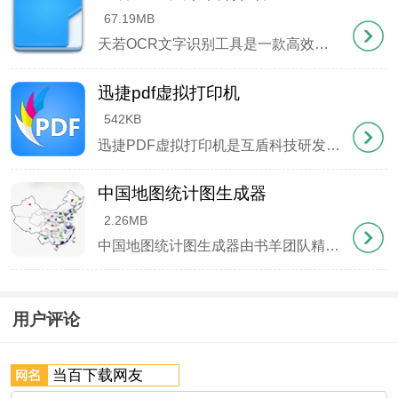
67.19MB
天若OCR文字识别工具是一款高效便捷的图文处理软件，其核心功能在于精准的文字识别，同时集成了多项实用工具。这款软件采用C 开发，在Windows 7环境下需要.NET Framework 4.7及以
核心功能
1、实时资讯
迅捷pdf虚拟打印机
542KB
整合重庆日报、华龙网等权威媒体资源，提供最新本
迅捷PDF虚拟打印机是互盾科技研发的一款轻量级虚拟打印工具，安装包体积小，运行时不占用过多系统资源。它能将Word、Excel、PPT、JPG、CAJ等多种格式文件通过打印功能转换为PDF文档，简化
地要闻和政策解读；
中国地图统计图生成器
2、智慧财经
2.26MB
中国地图统计图生成器由书羊团队精心打造，这款工具能快速创建专业级中国地图数据可视化图表。生成的统计图色彩鲜明、细节精准，可直接嵌入项目方案、研究报告或学术论文中，大幅提升文档的专业度和表现力。软
联合金融监管部门打造特色板块，提供企业年报、税
务筹划等专业指导；
用户评论
3、医疗健康
对接三甲医院专家资源，支持在线问诊、医保查询等