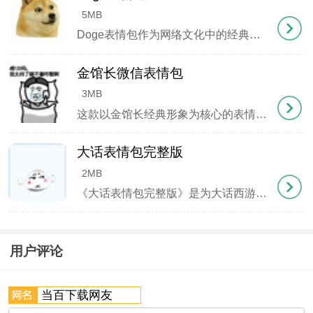
5MB
开启趣味聊天新姿势，瞬间拉近好友距离，让你成为
Doge表情包作为网络文化中的经典符号，凭借其魔性十足的特质风靡社交平台。这只被网友戏称为 "神烦狗 "的柴犬，其表情包往往暗藏玄机——当聊天窗口突然被doge刷屏时，可能是对方在委婉表达：你的言论让他受到暴击，或是用滑稽方式展现 "就这？ "的傲娇态度，甚至单纯想用魔性表情实施精神污染。正是这种 "一切尽在不言中 "的开放性解读，让doge成为表情包界的百变怪。
朋友圈里的表情包王者。
金馆长微信表情包
3MB
这款以金馆长经典形象为核心的表情包，巧妙地将文字表达与情绪传递相结合，在数字社交中架起了一座趣味桥梁。当人们在虚拟空间用这些魔性表情代替千篇一律的问候时，一个简单的表情符号就能完成从 "在吗 "到 "哈哈哈 "的全套社交礼仪，让崔成国那张充满戏剧性的笑脸成为跨越语言障碍的通用货币。
大话表情包完整版
2MB
《大话表情包完整版》是为大话西游2玩家量身打造的QQ表情合集神器。这款表情包完美捕捉了经典电影中的名场面，将那些让人捧腹的经典表情制作成趣味十足的表情包。其中最引人注目的当属那只萌态十足的包子形象，顶着标志性的包子头活跃在QQ聊天界面，质感满满的设计让人爱不释手。 这套表情包精心收录了180个原汁原味的游戏动态表情，每个表情都完美还原了大话西游2的经典角色形象。特别值得一提的
使用方法
1、首先打开微信，点击右下角"我"进入个人中心，找
用户评论
到"表情"功能入口
2、在表情商店页面，可以看到各种主题表情包，选择