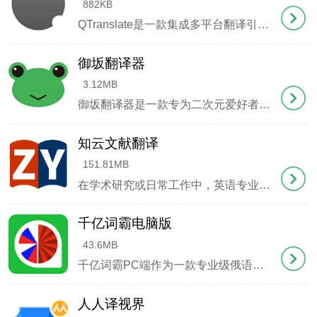
882KB
QTranslate是一款集成多平台翻译引擎的轻量化工具，整合了Google、微软、Yandex等主流翻译服务，无论是查资料还是学外语都很实用。特别方便的是按【Ctrl+E】就能把选中的文字读出
性能卓越
御坂翻译器
运行流畅稳定，响应迅捷。
3.12MB
御坂翻译器是一款专为二次元爱好者打造的多语言实时翻译工具，特别适合日系漫画、Galgame及日语影视作品的本地化体验。当玩家遇到语言障碍时，这款软件能即时捕捉屏幕文字，通过智能翻译引擎将日语内容转化为可理解的译文，让语言不再成为享受作品的阻碍。
操作指南
1、软件右上方红色区域为公告栏，左上方显示当前版
知云文献翻译
151.81MB
本号。
在学术研究或日常工作中，英语专业术语常常成为令人头疼的障碍。即使英语基础扎实的同学，面对生僻的专业词汇时也容易陷入困境。针对这一痛点，知云文献翻译提供了专业解决方案。这款免费工具支持中英双向互译，内
千亿词霸电脑版
43.6MB
千亿词霸PC端作为一款专业级俄语翻译软件，不仅实现了中英俄三语智能互译，更整合了语音识别、发音评测等创新功能。其独特的离线词库设计让用户在没有网络的环境下依然能高效完成翻译任务，而智能屏幕取词技术只需鼠标悬停即可实时显示翻译结果，极大提升了工作效率。
人人译视界