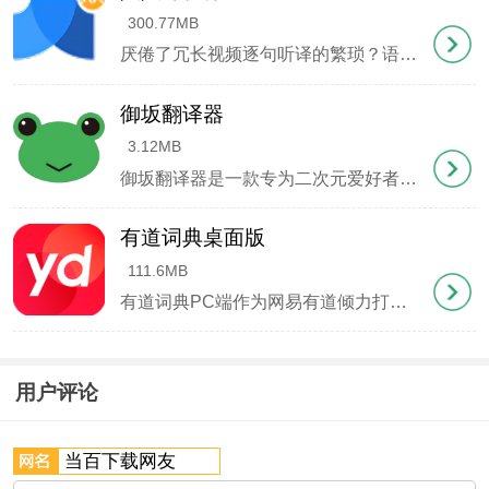
在系统中完成注册。
300.77MB
4、本软件不会对系统文件进行任何非必要修改。
厌倦了冗长视频逐句听译的繁琐？语言能力有限却渴望跨越字幕障碍？今天为大家推荐一款革命性视频翻译神器——人人译视界，由前人人影视核心团队倾力打造。这款集智能翻译与团队协作为一体的平台，以极简界面和强大AI功能重新定义视频译制效率，无论是字幕生成、时间轴校准还是多语言互译，都能助您轻松攻克语言壁垒。
御坂翻译器
核心功能
3.12MB
极速文献翻译
御坂翻译器是一款专为二次元爱好者打造的多语言实时翻译工具，特别适合日系漫画、Galgame及日语影视作品的本地化体验。当玩家遇到语言障碍时，这款软件能即时捕捉屏幕文字，通过智能翻译引擎将日语内容转化为可理解的译文，让语言不再成为享受作品的阻碍。
实现英文文献的即时翻译转换。
有道词典桌面版
111.6MB
保留原始格式
有道词典PC端作为网易有道倾力打造的智能翻译工具，依托强大的搜索引擎技术，为用户提供全方位的免费语言服务。其创新的网络释义功能实时捕捉网络热词与海量真实语境例句，更整合了《柯林斯高阶英汉双解词典》《21世纪大英汉词典》等数十部专业辞书资源，构建起包含3700万词条和2300万例句的庞大语料库。通过独家收录的原声影视例句资源，配合智能发音系统，让语言学习
完整保持文献原有版式，阅读体验流畅。
高精度翻译
用户评论
智能适配文献语境，输出准确译文。