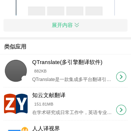
展开内容
类似应用
使用前需知：
QTranslate(多引擎翻译软件)
1、若运行异常，建议覆盖安装程序，右键选择"以管
882KB
QTranslate是一款集成多平台翻译引擎的轻量化工具，整合了Google、微软、Yandex等主流翻译服务，无论是查资料还是学外语都很实用。特别方便的是按【Ctrl+E】就能把选中的文字读出
理员身份运行"进行安装。
知云文献翻译
2、默认安装路径能确保最佳稳定性，软件体积轻量，
151.81MB
不会影响系统性能。
在学术研究或日常工作中，英语专业术语常常成为令人头疼的障碍。即使英语基础扎实的同学，面对生僻的专业词汇时也容易陷入困境。针对这一痛点，知云文献翻译提供了专业解决方案。这款免费工具支持中英双向互译，内
3、使用前建议暂时关闭安全防护软件，便于PDF组件
人人译视界