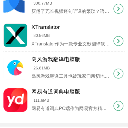
300.77MB
厌倦了冗长视频逐句听译的繁琐？语言能力有限却渴望跨越字幕障碍？今天为大家推荐一款革命性视频翻译神器——人人译视界，由前人人影视核心团队倾力打造。这款集智能翻译与团队协作为一体的平台，以极简界面和强大AI功能重新定义视频译制效率，无论是字幕生成、时间轴校准还是多语言互译，都能助您轻松攻克语言壁垒。
2、点击左上角文件图标打开本地PDF文档，使用文本
工具选取内容。首次使用时右侧将弹出登录二维码，
XTranslator
微信扫码即可完成验证（二维码有效期为60秒）。
80.56MB
XTranslator作为一款专业文献翻译软件，凭借卓越的翻译精度和系统稳定性，已成为科研工作者和学术研究生的得力助手！软件创新性地设计了三种智能翻译触发方式：鼠标右键双击翻译、文本划选翻译以及F1快捷翻译，用户可根据不同场景灵活选用。其独特的格式保持技术能完美还原原文排版样式，无论是PDF、Word还是PPT等20余种文档格式，都能实现即传即译的无缝
岛风游戏翻译电脑版
26.81MB
岛风游戏翻译工具也被玩家们亲切地称为岛风即时翻译器，是一款专为跨国游戏爱好者打造的智能语言转换解决方案。这款软件凭借其出色的实时翻译性能，让全球玩家能够无障碍畅玩各类外语游戏，彻底告别语言不通带来的困扰。 该工具支持多国语言互译功能，涵盖英语、日语、韩语等主流语种。只需安装这款翻译神器，玩
网易有道词典电脑版
111.6MB
特殊情况处理：
网易有道词典PC端作为网易官方精心打造的语言工具，凭借其卓越的翻译性能广受赞誉。这款软件现已实现中英日韩法等41种语言互译，整合了65万英汉词条、59万汉英词条及2300万真实语境例句。其独特之处在于融合了智能搜索引擎技术与海量数据库，不仅提供精准翻译服务，更构建了全方位的语言学习平台，帮助用户高效掌握词汇记忆技巧。 该软件采
若未显示登录界面，可通过"其他功能-重新登录"菜单