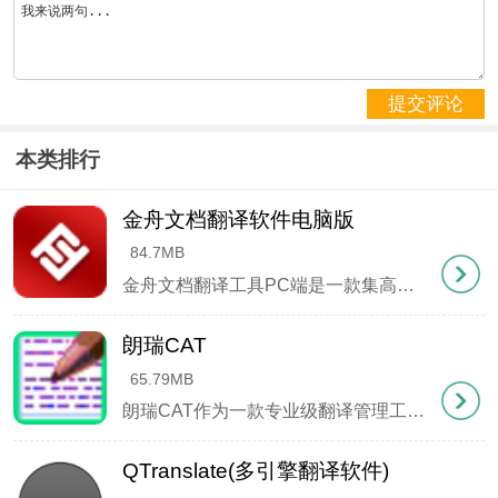
数据安全保障
采用金融级加密传输技术。
提交评论
专业词库支持
本类排行
内置完备的学科术语词典。
金舟文档翻译软件电脑版
完全免费
84.7MB
所有功能均可无偿使用。
金舟文档翻译工具PC端是一款集高效与便捷于一身的智能翻译解决方案，专为办公场景打造。它能瞬间突破语言壁垒，支持Word、Excel等各类文档的快速翻译，更创新性地整合了图片识别翻译、语音实时转译及短文本即时翻译等多元化功能。目前可完美处理英语、日语、法语等26种主流语言的互译需求，无论是商务合同、技术手册、财务报表，还是学术论文、会议录音，都能轻松应对
纯净体验
朗瑞CAT
65.79MB
无广告推送，无冗余功能。
朗瑞CAT作为一款专业级翻译管理工具，以其智能化的网络架构重新定义了跨语言协作的边界。其云端协同特性彻底打破了时空壁垒，支持全球译员实时联动，在保持操作简捷性的同时，更开创性地融合了动态词典系统，内置百万级多语种词库（涵盖英日韩法德俄等60+语言），配合革命性的插件化翻译引擎，可无缝处理各类可编辑文档，为语言工作者提供前所未有的高效体验。
术语精准
QTranslate(多引擎翻译软件)
专业词汇翻译准确可靠。