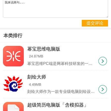
1、通过"上传图片"按钮或直接拖放图片到指定区域
提交评论
本类排行
幂宝思维电脑版
24.87MB
幂宝思维PC端是网幂科技研发的一款创新性思维可视化工具，专为提升知识管理效率而设计。这款智能化的脑图软件能够满足不同场景需求，无论是商务人士的系统规划、团队协作的创意碰撞，还是个人的知识沉淀，都能通过直观的节点连接将零散信息转化为结构化知识网络。其独特的图形化呈现方式让抽象思维具象化，帮助用户快速构建认知框架，在信息爆炸时代实现高效的知识吸收与创造性输
2、从DOCX、TXT等格式中选择需要的输出类型
刻绘大师
4.49MB
刻绘大师作为一款专业级电脑刻绘设计软件，其功能全面且操作便捷，完美兼容市面上主流进口及国产刻字机设备。软件集成了文字处理、图形变形、矢量图库、节点编辑、色彩管理等核心功能，无论是制作精致名片还是大型广告灯箱，都能轻松应对。直观的用户界面配合智能操作引导，让新手也能快速上手创作。
超级简历电脑版「含模拟器」