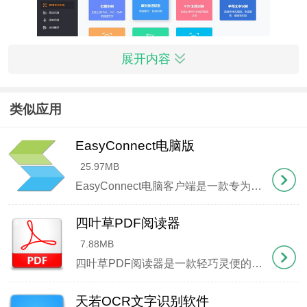
展开内容
类似应用
核心功能
EasyConnect电脑版
1、图片文字提取：
25.97MB
支持JPG、BMP等常见图片格式转换为TXT文档，对
EasyConnect电脑客户端是一款专为企业远程办公设计的实用工具，让您随时随地安全接入公司内部网络系统。界面设计直观友好，功能全面且响应迅速，只需填写服务器地址就能一键连接。特别提供代理服务
特殊字体也有良好识别效果，准确率保持在较高水
四叶草PDF阅读器
平。
7.88MB
四叶草PDF阅读器是一款轻巧灵便的文档浏览工具，界面设计清新自然，操作区域干净利落，没有冗余的功能按钮。它允许同时开启多个标签页和窗口，载入文件迅速，页面切换流畅，内置书签导航、文本查找、指
2、PDF文档处理：
可解析普通PDF和扫描版PDF文件，加密文档也能正
天若OCR文字识别软件