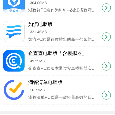
364.06MB
浙政钉PC端作为钉钉与浙江省政府深度合作的政务协同平台，集成了智能办公全场景解决方案。该平台不仅延续了钉钉核心的即时通讯、文件共享、高清会议等基础功能，更针对政务场景开发了特色模块，支持公务员在线处理审批事项、查阅政策文件、参与视频述职等专业化需求。通过数字化工作台实现全省政务系统互联互通，显著提升跨部门协作效率。
如流电脑版
321.46MB
5、转换完成后通过"打开文件"按钮查看结果
如流PC端是百度推出的新一代智能协同办公平台，前身为广为人知的 "百度Hi "。这款软件采用极简设计理念，界面布局科学合理，智能分组的企业通讯录让人员查找变得轻而易举。平台深度整合企业级应用生态，既支持百度官方应用，也开放企业自定义功能模块，配合精准的消息推送系统，确保重要通知直达每位员工。更值得一提的是，如流采用银行级数据加密技术，配合百度安全团队的全天
企查查电脑版「含模拟器」
49.25MB
企查查PC端版本通过安卓模拟器实现在Windows系统上运行，作为专业的企业征信数据服务平台，其集成了海量工商信息数据库，支持多维度的企业信用查询和商业关系图谱分析。平台采用智能化的数据同步系统与分布式计算技术，保障了企业信息的动态更新与核验精准度。凭借数亿级的企业数据储备和超3亿的用户规模，无论是竞品分析、信用核查还是供应链管理，都能为用户提供深度数
滴答清单电脑版
16.77MB
滴答清单PC端是一款轻量高效的日程管理工具，专为现代职场人士打造。它能帮助用户系统化地记录待办事项与工作任务，通过智能化的任务管理功能，让重要事项清晰呈现，助力用户科学规划时间，确保每项计划都能按时完成。软件内置直观的日历视图，支持周视图 月视图自由切换，用户不仅能随时掌握近期安排，还能通过简单的拖拽操作灵活调整日程。更支持多人协作功能，无论是任务分配
屏幕截图识别
1、使用"开始截图"功能或快捷键Alt+F选取屏幕区域