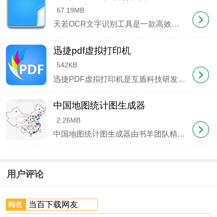
67.19MB
常识别，文字转换效果稳定可靠。
天若OCR文字识别工具是一款高效便捷的图文处理软件，其核心功能在于精准的文字识别，同时集成了多项实用工具。这款软件采用C 开发，在Windows 7环境下需要.NET Framework 4.7及以
3、智能更新机制：
迅捷pdf虚拟打印机
软件会定期自动升级，用户无需额外操作就能持续获
542KB
得最新功能。
迅捷PDF虚拟打印机是互盾科技研发的一款轻量级虚拟打印工具，安装包体积小，运行时不占用过多系统资源。它能将Word、Excel、PPT、JPG、CAJ等多种格式文件通过打印功能转换为PDF文档，简化
4、便捷支付方式：
中国地图统计图生成器
2.26MB
提供多种主流支付渠道，包括电子支付和传统银行转
中国地图统计图生成器由书羊团队精心打造，这款工具能快速创建专业级中国地图数据可视化图表。生成的统计图色彩鲜明、细节精准，可直接嵌入项目方案、研究报告或学术论文中，大幅提升文档的专业度和表现力。软
账等。
操作指南
用户评论
基础识别步骤