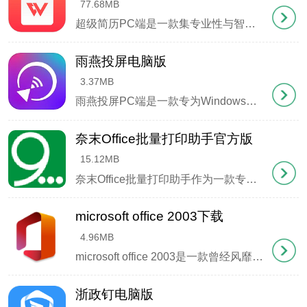
77.68MB
超级简历PC端是一款集专业性与智能化于一体的高效求职工具，已助力数百万职场精英斩获心仪offer。只需30分钟即可完成专业级简历制作，通过智能算法优化内容结构，显著提升简历竞争力与面试邀约率。无论应届生求职、职场晋升还是跨行业转型，内置的行业专属模板库与双语简历功能都能满足多元需求，配合HR专家团队的在线诊断服务，精准修正简历短板，让求职之路事半功倍。
3、设置文件保存路径，默认情况下会自动保存在桌面
雨燕投屏电脑版
3.37MB
雨燕投屏PC端是一款专为Windows系统打造的智能投屏解决方案。它突破了传统投屏设备的限制，通过软件技术实现跨终端屏幕共享，支持移动端与电视互联、手机电脑双向投屏、桌面端内容投射至大屏设备、网页内容一键推送等多样化投屏场景，让多屏互动变得简单高效。无论是商务会议中的方案演示，还是教学场景的内容展示，这款工具都能帮助用
奈末Office批量打印助手官方版
15.12MB
奈末Office批量打印助手作为一款专业高效的文档批量处理工具，其设计理念注重用户友好性和功能实用性。这款免安装绿色软件解压即用，完美支持Word、Excel、PPT等主流办公文档的批量打印任务，无论是WPS还是MSOffice生成的文件都能完美兼容。
microsoft office 2003下载
4、点击"一键识别"按钮启动转换过程
4.96MB
microsoft office 2003是一款曾经风靡全球的办公软件套件，虽然现在已经不再是主流，但它在当时为许多人提供了高效的办公体验。小编知道还是有用户喜欢这款软件，所以为大家收集过来提供下载。
浙政钉电脑版