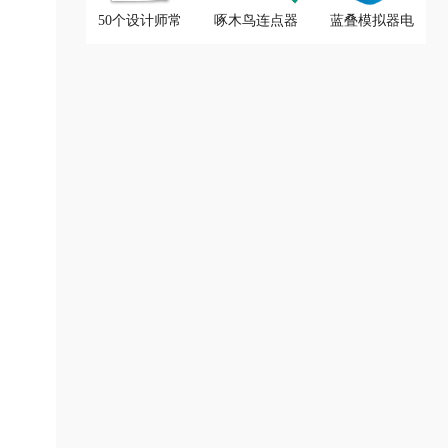
50个设计师常
啄木鸟连点器
蓝叠模拟器电
用中文字体
脑版