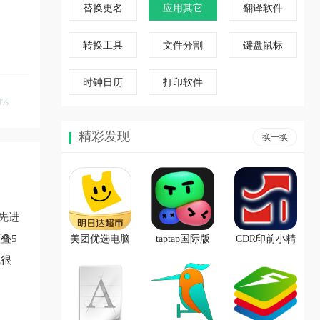
替换更名
应用其它
翻译软件
转换工具
文件分割
键盘鼠标
时钟日历
打印软件
0%
精彩发现
换一换
先进
叠5
美团优选电脑
taptap国际版
CDR印前小精
版「含模拟
电脑版「含模
灵
气很
器」
拟器」