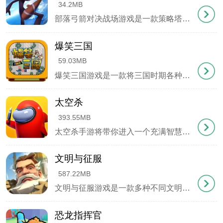
34.2MB
部落弓箭对决战场游戏是一款策略塔防游戏，玩家在游戏中指挥各种兵种与敌人对抗。每个兵种都有独特的技能和攻击方式，考验玩家对战场的掌控能力，适合喜欢策略游戏的玩家。
5、N5之后关卡英雄升级到5级会解锁英雄第三技能，
可以用打的钱刷新技能效果和等级，技能建议黑无常
爆笑三国
带溅射，其他全带断筋或者震荡，至于等级视经济情
59.03MB
爆笑三国游戏是一款将三国时期各种历史故事与角色扮演元素相结合的全新手机游戏。在游戏中，玩家将扮演三国时期的一位主公，需要招募及训练武将，以及搜集装备，并参与各式各样的有战斗。
况。
6、神技，游戏里50木头可以打一次BOSS学神技，建
太空杀
393.55MB
议从第5波怪开始打(脸好的也可以第四波，视情况而
太空杀手游将带你进入一个充满智慧与社交互动玩法的宇宙冒险世界，在宇宙中体验一场刺激的推理冒险。你将成为一名太空探险者，与其他玩家一起合作战斗或互相较量。
定)，神技建议优先学习号令之旗，其他这些技能视情
况而定，注：这套是黑无常主C千万不要学习减攻速
文明与征服
587.22MB
的神技否则输出可能跟不上。
文明与征服游戏是一款多种不同文明大碰撞的策略战争手游，游戏发生在广阔的泰拉大陆，玩家是一位逃忙的王国后代，躲避仇人并在阴暗角落中积蓄力量来复仇和抢回自己的王位。
恐龙指挥官