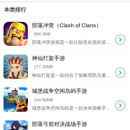
3、木材优先升级人口(扩充阵目前6级满)，然后升级
本类排行
前两个金和木(目前20满级)，灵兽目前8级满。
部落冲突（Clash of Clans）
494.3MB
部落冲突游戏是一款比较受欢迎的策略战争游戏。玩家在这个游戏中的身份是一位部落的领主，需要对整个部落进行负责，要通过自己的策略帮助部落变得更加的强大，同时还要招募以及训练各种威武的勇士，然后和其他的部落进行战争，打败他们并用他们的各种资源来建设自己的部落。
神仙打架手游
177.32MB
4、游戏搭配建议逄猛，后羿，嫦娥(嫦娥三人组)，牛
神仙打架是一款结合了策略塔防元素的休闲手游，游戏提供了丰富多样的等级和角色职业选择，确保每位玩家都能找到适合自己风格的游戏方式。玩家可以招募来自东西方神话中的各种神仙角色，运用这些神仙的独特技能，构建出多样化的队伍阵容，挑战各式各样的敌人哦!神仙打架还设置了多种任务，每个任务都有其独特的技能要求，允许玩家自由发挥!
头，马面，黑无常，白无常，阎王(地狱5人组)，酒
城堡战争空闲岛屿手游
祖，酒神(酒鬼2人组)，主C黑无常，10人口基本就可
144.94MB
以通关目前关卡，游戏里英雄最高可升到5级，站位下
城堡战争空闲岛屿是一款休闲策略手游，玩家将进入一个神秘又充满探险元素的岛屿世界，在这片未知的土地上，玩家将承担起指挥官的角色，肩负起建造与发展自己城堡的重任。游戏的核心在于如何高效地管理和利用资源，玩家需要探索岛屿，发现并采集诸如木材、石头和金币等资源，这些资源对于建设与升级城堡设施至关重要，玩家还可以通过建设专门的生产建筑，进一步增加资源产出，加速城堡的成长。
排从左往右依次黑无常，逄猛，酒神，嫦娥，后羿，
部落弓箭对决战场手游
其他摆在上面一排。