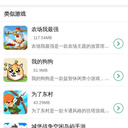
挑战和任务，玩家可以选择不同的角色组合来应对。
类似游戏
4.玩家可以收集来自东方和西方的各种神仙角色，丰
富自己的角色库。
农场我最强
117.54MB
5.通过养成系统提升角色的属性和实力，让他们在战
农场我最强是一款农场主题的放置塔防游戏，玩家在游戏中扮演一位农场主人，主要任务是通过合理布置动物来防御偷蛋者的侵袭，保护珍贵的鸡蛋。玩家将控制一只母鸡，面对试图窃取鸡蛋的厨师发起的连续攻势，为了成功抵御这些攻击，玩家需要在农场的各个关键位置部署不同类型的鸡作为防线，每只鸡都拥有独特的技能和特点，合理安排它们的位置对于构建坚固的防御体系至关重要。
斗中更加强大。
我的狗狗
游戏亮点
51.9MB
我的狗狗是一款益智休闲类小游戏，游戏讲述了一只可爱小狗面临蜜蜂攻击的危机情境，玩家的任务是通过在屏幕上画线的方式，为小狗创造安全路径，避开蜜蜂的追击。游戏内设计了丰富多样的关卡，每个关卡都有不同的障碍和难题等待解决，玩家可以尝试多种画线策略，寻找最佳解决方案。游戏的操作也是非常简单，适合所有年龄段的玩家，随着关卡的推进，玩家不仅可以解锁更多有趣的挑战，还能获得各种酷炫的皮肤，为小狗换上新装哦!
1.玩家可以通过集结各种神仙角色来过关卡，这种“神
为了东村
仙打架”的玩法轻松有趣，操作也非常方便。
43.29MB
2.玩家可以一键放置角色进行挂机，解放双手，适合
为了东村是一款卡通风格的坊塔游戏，玩家所在的宁静村庄突然遭到恶魔的侵扰，作为村中最健壮的年轻人之一，你将踏上一段保护家园的英勇旅程。游戏采用经典的关卡制设计，每个关卡都设定了不同的战斗场景，有助于保持游戏的新鲜感，还能有效减轻玩家的视觉疲劳。操作方式非常简单，只需轻点屏幕瞄准敌人出现的方向，就能发射弓箭进行攻击，如果准确击中怪物的头部，则能实现一击必杀的效果。随着关卡难度的逐渐加大，提升自身实力变得尤为重要，以更好地完成守护村庄的使命。
休闲玩家。
城堡战争空闲岛屿手游