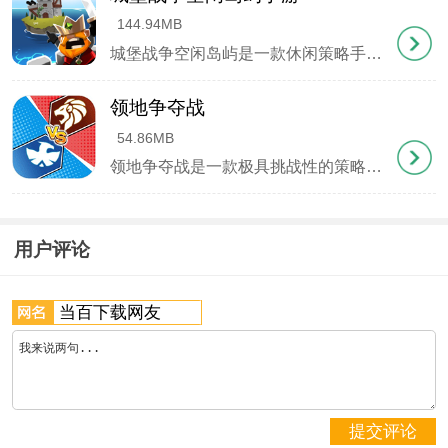
3.游戏提供了大量的关卡，每个关卡的难度逐渐增
144.94MB
加，适合不同水平的玩家挑战。
城堡战争空闲岛屿是一款休闲策略手游，玩家将进入一个神秘又充满探险元素的岛屿世界，在这片未知的土地上，玩家将承担起指挥官的角色，肩负起建造与发展自己城堡的重任。游戏的核心在于如何高效地管理和利用资源，玩家需要探索岛屿，发现并采集诸如木材、石头和金币等资源，这些资源对于建设与升级城堡设施至关重要，玩家还可以通过建设专门的生产建筑，进一步增加资源产出，加速城堡的成长。
4.玩家可以体验到多种有趣的塔防对战模式，每种模
领地争夺战
54.86MB
式都有独特的挑战。
领地争夺战是一款极具挑战性的策略战斗游戏，游戏中，玩家将化身成为一名指挥官，通过精心策划的士兵部署来争夺地盘，体验激烈的领土争夺战。游戏过程中，玩家需要时刻关注敌人的动态，预测行动方向和速度，及时作出反应，派遣足够的兵力超越对手的力量，实现对目标区域的成功占领。
新手攻略
1、进游戏首先签到，商城看广告(有资源拿最重要的
用户评论
是英雄碎片)。
2、英雄靠碎片和经验升级，4级8级14级技能效果都
有明显提升(材料来源签到，看广告，通关奖励，成
就)。
提交评论