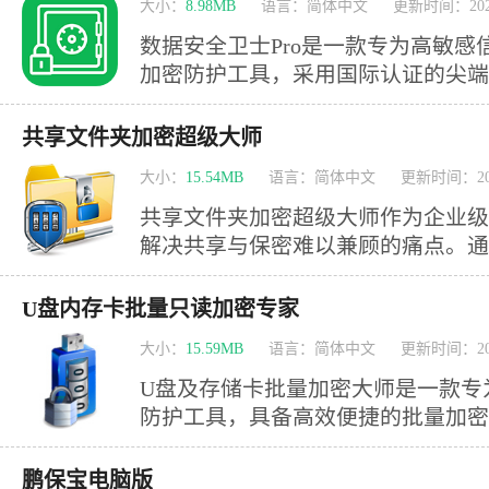
大小：
8.98MB
语言：简体中文
更新时间：2025
数据安全卫士Pro是一款专为高敏
加密防护工具，采用国际认证的尖端
全流程中的绝对安全与完整。其独创
秒级文件 文件夹加密，更具备智能
共享文件夹加密超级大师
性，构筑起坚不可摧的数据安全壁垒。 这款加密神器适用
大小：
15.54MB
语言：简体中文
更新时间：202
景数据防护需求。无论是个人用户的
共享文件夹加密超级大师作为企业级
解决共享与保密难以兼顾的痛点。通
制，能够为每位使用者精准配置差异
享必泄密，保密难共享 "的困局，
U盘内存卡批量只读加密专家
线。该软件赋予加密后的共享文件夹
大小：
15.59MB
语言：简体中文
更新时间：202
法复制、严密防范屏幕截取、禁止非
通道、管控剪贴板调用等
U盘及存储卡批量加密大师是一款专
防护工具，具备高效便捷的批量加密
及SD卡进行快速加密处理。经本软
件将获得多重防护机制，有效防止他
鹏保宝电脑版