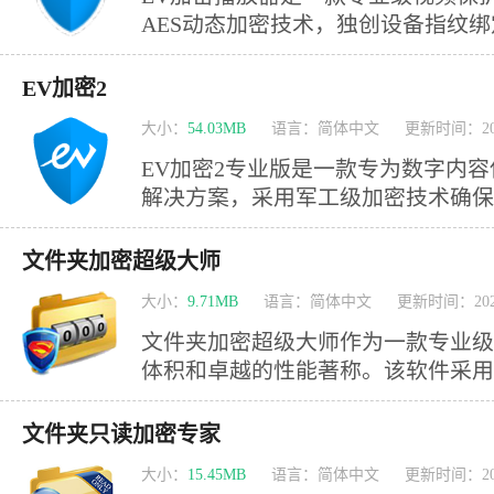
AES动态加密技术，独创设备指纹
不可摧的安全防护。其智能反录屏系
为，配合多终端全平台覆盖
EV加密2
大小：
54.03MB
语言：简体中文
更新时间：202
EV加密2专业版是一款专为数字内
解决方案，采用军工级加密技术确保
对安全。其独创的智能防护体系能有
取、翻录和破解行为，为知识
文件夹加密超级大师
大小：
9.71MB
语言：简体中文
更新时间：2025
文件夹加密超级大师作为一款专业级
体积和卓越的性能著称。该软件采用
系统驱动技术，为用户提供坚不可摧
处理的文件不仅能抵御非法访问，更
文件夹只读加密专家
及移动等操作。 软件独创五种智能加密模式：闪电加密、隐藏加
大小：
15.45MB
语言：简体中文
更新时间：202
密、全面加密、金钻加密及移动加密