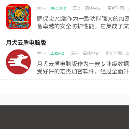
感资料。 该软件创新性地提供了使用次数限制与时效管控功能，
大小：
106.53MB
语言：简体中文
更新时间：202
用户可自定义设置设备访问次数与有
鹏保宝PC端作为一款功能强大的加
备卓越的安全防护性能。它集成了文
大核心功能，让用户能够在电脑和移
件。这款软件不仅能帮助内容创作者
月犬云盾电脑版
为数据分析提供支持，更能有效保护
大小：
12.49MB
语言：简体中文
更新时间：202
文档、视频还是其他数字资料，都能
权限，防止未
月犬云盾电脑版作为一款专业级数据
受好评的宏杰加密软件，经过全面升
件集成了磁盘加密、隐藏与禁用、文
功能，采用与工商银行、招商银行同
十余年技术沉淀，为用户提供稳