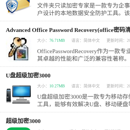
文件夹只读加密专家是一款专为企事
户设计的本地数据安全防护工具。该
系，可对文件夹及磁盘进行多层级访
外泄。其特色功能包括：防复制、防
Advanced Office Password Recovery(office
全方位保护机制，同时支持设置使用
大小：
76.71MB
语言：简体中文
更新时间：202
据安全构筑坚实屏障。欢迎有需求的
OfficePasswordRecovery
其卓越的性能和广泛的兼容性著称。
算法，全面支持Word、Excel等14种
复，在保证文件完整性的前提下提供
U盘超级加密3000
创的双模式破解引擎（暴力破解与字
大小：
10.27MB
语言：简体中文
更新时间：202
析，能有效应对各类复杂密码
U盘超级加密3000是一款专为移动
工具，能够有效解决U盘、移动硬盘
该软件采用先进的加密技术，确保加
性——无论在任何电脑上使用，都必
超级加密3000
密内容，未经授权的人员完全无法查